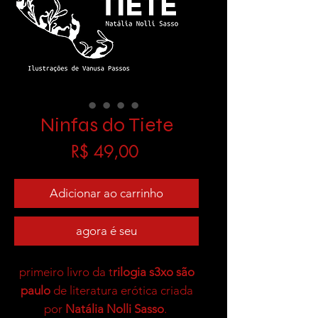
Ninfas do Tiete
Preço
R$ 49,00
Adicionar ao carrinho
agora é seu
primeiro livro da t
rilogia s3xo são
paulo
de literatura erótica criada
por
Natália Nolli Sasso
.